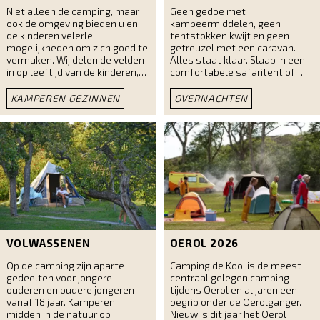
Niet alleen de camping, maar
Geen gedoe met
ook de omgeving bieden u en
kampeermiddelen, geen
de kinderen velerlei
tentstokken kwijt en geen
mogelijkheden om zich goed te
getreuzel met een caravan.
vermaken. Wij delen de velden
Alles staat klaar. Slaap in een
in op leeftijd van de kinderen,
comfortabele safaritent of
waardoor ze snel vriendjes
tinyhouse van Camping de Kooi.
maken en de ritmes gelijk
Diverse aankomst en
KAMPEREN GEZINNEN
OVERNACHTEN
liggen. De terreinen worden in
vertrekdagen mogelijk.
het midden vrij gelaten voor
Nieuwsgierig? Wij informeren u
sport en spel. In de
graag.
zomervakantie worden er
diverse activiteiten
georganiseerd op en rond de
camping.
VOLWASSENEN
OEROL 2026
Op de camping zijn aparte
Camping de Kooi is de meest
gedeelten voor jongere
centraal gelegen camping
ouderen en oudere jongeren
tijdens Oerol en al jaren een
vanaf 18 jaar. Kamperen
begrip onder de Oerolganger.
midden in de natuur op
Nieuw is dit jaar het Oerol