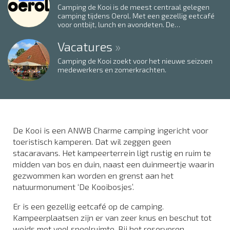
Camping de Kooi is de meest centraal gelegen
camping tijdens Oerol. Met een gezellig eetcafé
voor ontbijt, lunch en avondeten. De
festivalterreinen de betonning in West en de
Westerkeyn in Midsland zijn circa 10 min. fietsen.
Vacatures
Camping de Kooi zoekt voor het nieuwe seizoen
medewerkers en zomerkrachten.
De Kooi is een ANWB Charme camping ingericht voor
toeristisch kamperen. Dat wil zeggen geen
stacaravans. Het kampeerterrein ligt rustig en ruim te
midden van bos en duin, naast een duinmeertje waarin
gezwommen kan worden en grenst aan het
natuurmonument ‘De Kooibosjes’.
Er is een gezellig eetcafé op de camping.
Kampeerplaatsen zijn er van zeer knus en beschut tot
weids met veel speelruimte. Bij het reserveren