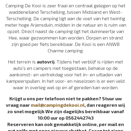
Camping De Kooi is zeer fraai en centraal gelegen op het
waddeneiland Terschelling, tussen Midsland en West-
Terschelling. De camping ligt aan de voet van het twintig
meter hoge Arjensduin, midden in de natuur en is ruim van
opzet. Direct naast de camping ligt het duinmeertje van
Hee, waar gezwommen kan worden. Dorpen en strand
zijn goed per fiets bereikbaar. De Kooi is een ANWB
Charme camping.
Het terrein is
autovrij
. Tijdens het verblijf is rijden met
auto’s en campers niet toegestaan, behalve op de
aankomst- en vertrekdag voor het in- en uitladen van
kampeerspullen. In het voor- en naseizoen is er een veld
waar in overleg wel op en af gereden kan worden.
Krijgt u ons per telefoon niet te pakken? Stuur uw
vraag naar
mail@campingdekooi.nl
, dan reageren wij
zo snel mogelijk We zijn dagelijks bereikbaar vanaf
10:00 uur op 0562442743
Reserveren kan ook gemakkelijk online, per mail en
evt zelfs met onze nieuwe chatbot. Graag tot ziens