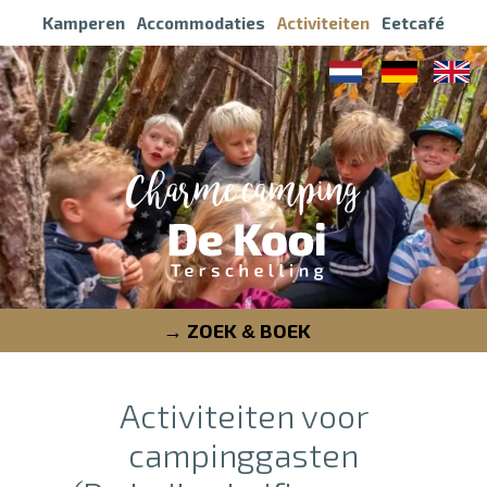
Kamperen
Accommodaties
Activiteiten
Eetcafé
ZOEK
BOEK
&
Activiteiten voor
campinggasten